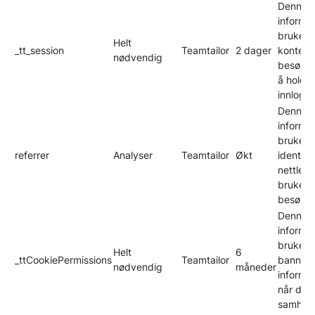
Denne
informa
brukes t
Helt
_tt_session
Teamtailor
2 dager
kontekst
nødvendig
besøkend
å holde
innlogge
Denne
informa
brukes t
referrer
Analyser
Teamtailor
Økt
identifi
nettlen
brukes 
besøkend
Denne
informa
brukes f
Helt
6
_ttCookiePermissions
Teamtailor
bannere
nødvendig
måneder
informa
når du 
samhand