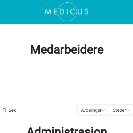
Medarbeidere
Avdelinger
Sted
Avdelinger
Steder
Search
Administrasjon