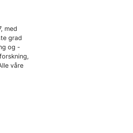
7, med
ste grad
ing og -
forskning,
Alle våre