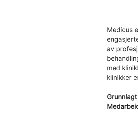
Medicus er
engasjert
av profesj
behandling
med klini
klinikker e
Grunnlag
Medarbei