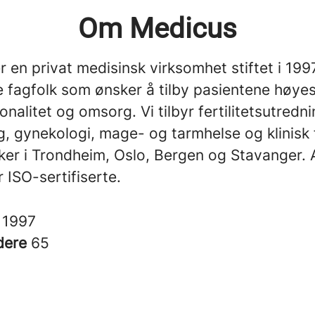
Om Medicus
 en privat medisinsk virksomhet stiftet i 199
e fagfolk som ønsker å tilby pasientene høye
onalitet og omsorg. Vi tilbyr fertilitetsutredn
, gynekologi, mage- og tarmhelse og klinisk 
kker i Trondheim, Oslo, Bergen og Stavanger.
r ISO-sertifiserte.
t
1997
dere
65